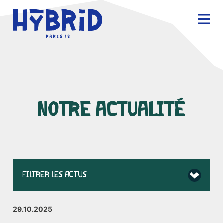
mer
mer
Ouvri
NOTRE ACTUALITÉ
Afficher/
FILTRER LES ACTUS
Toute l'actualité
29.10.2025
Le projet